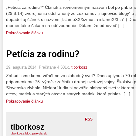
„Petícia za rodinu?“ Článok s rovnomenným názvom bol po približne
(29.8.14) zverejnenia odstránený zo zoznamov „najnovšie blogy“ a „
dopadol aj článok s názvom „IslamoXXXizmus a islamoXXbia“.) Dne
momentálne čakám na odôvodnenie. Dúfam, že odpoveď […]
Pokračovanie článku
Petícia za rodinu?
29. augusta 2014, Prečítané 4 501x,
tiborkosz
Zabudli sme komu vďačíme za slobodný svet? Dnes uplynulo 70 rok
pripomenieme 75. výročie začiatku druhej svetovej vojny. Školstv
Slovenska zlyhalo! Niektorí ľudia si nevážia slobodný svet v ktorom 
otcov, matiek a starých otcov a starých matiek, ktoré priniesli […]
Pokračovanie článku
RSS
tiborkosz
tiborkosz.blog.pravda.sk