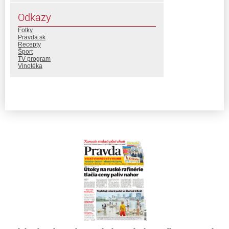
Odkazy
Fotky
Pravda.sk
Recepty
Šport
TV program
Vinotéka