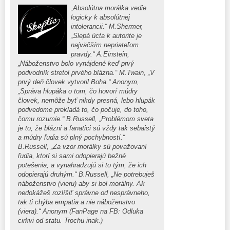
„Absolútna morálka vedie
logicky k absolútnej
intolerancii.“ M.Shermer,
„Slepá úcta k autorite je
najväčším nepriateľom
pravdy.“ A.Einstein,
„Náboženstvo bolo vynájdené keď prvý
podvodník stretol prvého blázna.“ M.Twain, „V
prvý deň človek vytvoril Boha.“ Anonym,
„Správa hlupáka o tom, čo hovorí múdry
človek, nemôže byť nikdy presná, lebo hlupák
podvedome prekladá to, čo počuje, do toho,
čomu rozumie.“ B.Russell, „Problémom sveta
je to, že blázni a fanatici sú vždy tak sebaistý
a múdry ľudia sú plný pochybností.“
B.Russell, „Za vzor morálky sú považovaní
ľudia, ktorí si sami odopierajú bežné
potešenia, a vynahradzujú si to tým, že ich
odopierajú druhým.“ B.Russell, „Ne potrebuješ
náboženstvo (vieru) aby si bol morálny. Ak
nedokážeš rozlíšiť správne od nesprávneho,
tak ti chýba empatia a nie náboženstvo
(viera).“ Anonym (FanPage na FB: Odluka
cirkvi od statu. Trochu inak.)