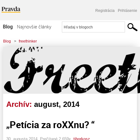
Registrácia
Prihlásenie
Blog
Najnovšie články
Najčítanejšie články
Blog
>
freethinker
Najkomentovanejšie články
Zoznam blogov
Komerčné blogy
Archív:
august, 2014
„Petícia za roXXnu? “
30. augusta 2014, Prečítané 2 659x,
tiborkosz