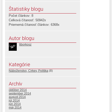
Štatistiky blogu
Počet článkov: 8
Celková čítanosť: 50942x
Priemerná čítanosť článkov: 6368x
Autor blogu
tiborkosz
Kategórie
Náboženstvo, Cirkev, Politika
(8)
Archív
október 2014
september 2014
august 2014
júl 2014
jún 2014
máj 2014