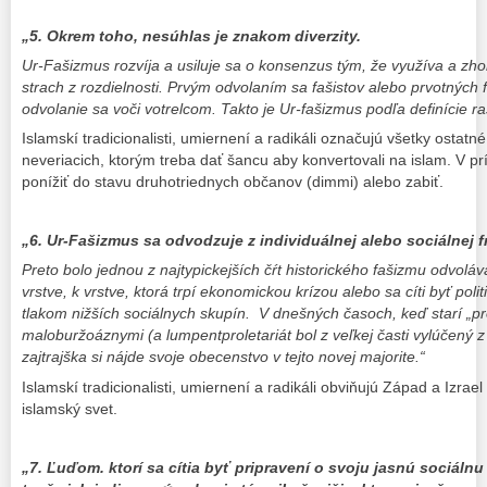
„5. Okrem toho, nesúhlas je znakom diverzity.
Ur-Fašizmus rozvíja a usiluje sa o konsenzus tým, že využíva a zh
strach z rozdielnosti. Prvým odvolaním sa fašistov alebo prvotných f
odvolanie sa voči votrelcom. Takto je Ur-fašizmus podľa definície ra
Islamskí tradicionalisti, umiernení a radikáli označujú všetky ostatn
neveriacich, ktorým treba dať šancu aby konvertovali na islam. V pr
ponížiť do stavu druhotriednych občanov (dimmi) alebo zabiť.
„6. Ur-Fašizmus sa odvodzuje z individuálnej alebo sociálnej fr
Preto bolo jednou z najtypickejších čŕt historického fašizmu odvoláv
vrstve, k vrstve, ktorá trpí ekonomickou krízou alebo sa cíti byť pol
tlakom nižších sociálnych skupín. V dnešných časoch, keď starí „pro
maloburžoáznymi (a lumpentproletariát bol z veľkej časti vylúčený z 
zajtrajška si nájde svoje obecenstvo v tejto novej majorite.“
Islamskí tradicionalisti, umiernení a radikáli obviňujú Západ a Izrae
islamský svet.
„7. Ľuďom. ktorí sa cítia byť pripravení o svoju jasnú sociálnu