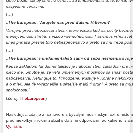
slovo Božie, tak by sme ho označili za fundamentalistu. Ak to isté tv
nazývame veriacimi.
(…)
„The European: Varujete nás pred ďalším Hitlerom?
Varujem pred nebezpečenstvom, ktoré vzniká keď sa pocity bezmo
menejcennosti stretnú s víziou všemohúcnosti. Fašizmus vrhol svet
dnes prináša presne toto nebezpečenstvo a preto sa mu treba posta
(…)
„The European: Fundamentalisti sami od seba nezmenia svoje
Keďže základom fundamentalistov je náboženstvo, základom pre h
niečo iné. Smutné je, že veľa umiernených moslimov sa snaží posta
náboženstva. Nefunguje to. Prirodzene, existuje v Koráne niekoľko 
a o mieri. Ale tie výraznejšie a silnejšie majú tí druhí. A preto sa mu
spoločnosti.“
(Zdroj:
TheEuropean
)
Nasledujúci citát je z rozhovoru s bývalým moslimským extrémist
pred niekoľkými rokmi založil s ďalšími odporcami radikálneho isla
Quilliam
.