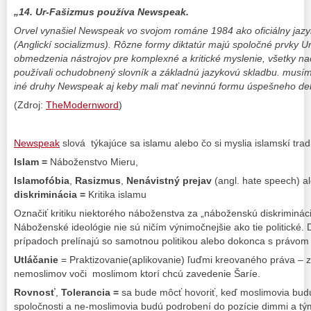
„14. Ur-Fašizmus používa Newspeak.
Orvel vynašiel Newspeak vo svojom románe 1984 ako oficiálny jazy
(Anglickí socializmus). Rôzne formy diktatúr majú spoločné prvky 
obmedzenia nástrojov pre komplexné a kritické myslenie, všetky nac
používali ochudobnený slovník a základnú jazykovú skladbu. musíme
iné druhy Newspeak aj keby mali mať nevinnú formu úspešneho d
(Zdroj:
TheModernword
)
Newspeak
slová týkajúce sa islamu alebo čo si myslia islamskí tradic
Islam
=
Náboženstvo Mieru,
Islamofóbia
,
Rasizmus
,
Nenávistný prejav
(angl. hate speech) a
diskriminácia
=
Kritika islamu
Označiť kritiku niektorého náboženstva za „náboženskú diskriminác
Náboženské ideológie nie sú ničím výnimočnejšie ako tie politické
prípadoch prelínajú so samotnou politikou alebo dokonca s právom –
Utláčanie
= Praktizovanie(aplikovanie) ľuďmi kreovaného práva –
nemoslimov voči moslimom ktorí chcú zavedenie Šaríe.
Rovnosť
,
Tolerancia =
sa bude môcť hovoriť, keď moslimovia budú
spoločnosti a ne-moslimovia budú podrobení do pozície dimmi a t