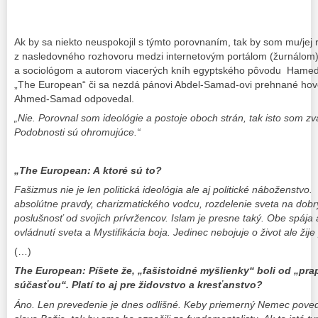
Ak by sa niekto neuspokojil s týmto porovnaním, tak by som mu/jej 
z nasledovného rozhovoru medzi internetovým portálom (žurnálom
a sociológom a autorom viacerých kníh egyptského pôvodu Hame
„The European“ či sa nezdá pánovi Abdel-Samad-ovi prehnané hovor
Ahmed-Samad odpovedal.
„Nie. Porovnal som ideológie a postoje oboch strán, tak isto som zváž
Podobnosti sú ohromujúce.“
„The European: A ktoré sú to?
Fašizmus nie je len politická ideológia ale aj politické náboženstvo
absolútne pravdy, charizmatického vodcu, rozdelenie sveta na dobrý
poslušnosť od svojich prívržencov. Islam je presne taký. Obe spája
ovládnutí sveta a Mystifikácia boja. Jedinec nebojuje o život ale žije
(…)
The European: Píšete že, „fašistoidné myšlienky“ boli od „pra
súčasťou“. Platí to aj pre židovstvo a kresťanstvo?
Áno. Len prevedenie je dnes odlišné. Keby priemerný Nemec povedal,