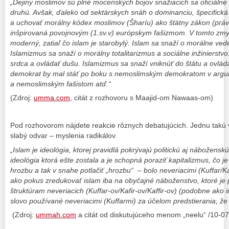
„Dejiny moslimov sú plné mocenských bojov snažiacich sa oficiálne
druhú. Avšak, ďaleko od sektárskych snáh o dominanciu, špecifická 
a uchovať morálny kódex moslimov (Šharíu) ako štátny zákon (právo)
inšpirovaná povojnovým (1.sv.v) európskym fašizmom. V tomto zmys
moderný, zatiaľ čo islam je starobylý. Islam sa snaží o morálne ved
Islamizmus sa snaží o morálny totalitarizmus a sociálne inžinierstv
srdca a ovládať dušu. Islamizmus sa snaží vniknúť do štátu a ovlád
demokrat by mal stáť po boku s nemoslimským demokratom v argum
a nemoslimským fašistom atď.“
(Zdroj:
umma.com
, citát z rozhovoru s Maajid-om Nawaas-om)
Pod rozhovorom nájdete reakcie rôznych debatujúcich. Jednu tak
slabý odvar – myslenia radikálov.
„Islam je ideológia, ktorej pravidlá pokrývajú politickú aj náboženskú
ideológia ktorá ešte zostala a je schopná poraziť kapitalizmus, čo 
hrozbu a tak v snahe potlačiť „hrozbu“ – bolo neveriacimi (Kuffar/Ka
ako pokus zredukovať islam iba na obyčajné náboženstvo, ktoré je 
štruktúram neveriacich (Kuffar-ov/Kafir-ov/Kaffir-ov) (podobne ako 
slovo používané neveriacimi (Kuffarmi) za účelom predstierania, že
(Zdroj:
ummah.com
a citát od diskutujúceho menom „neelu“ /10-