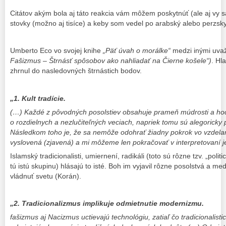
Citátov akým bola aj táto reakcia vám môžem poskytnúť (ale aj vy s
stovky (možno aj tisíce) a keby som vedel po arabský alebo perzsky,
Umberto Eco vo svojej knihe
„Päť úvah o morálke“
medzi inými uvaž
Fašizmus – Štrnásť spôsobov ako nahliadať na Čierne košele“)
. Hl
zhrnul do nasledovných štrnástich bodov.
„1. Kult tradície.
(…) Každé z pôvodných posolstiev obsahuje prameň múdrosti a hoci
o rozdielnych a nezlučiteľných veciach, napriek tomu sú alegoricky p
Následkom toho je, že sa nemôže odohrať žiadny pokrok vo vzdelan
vyslovená (zjavená) a mi môžeme len pokračovať v interpretovaní 
Islamský tradicionalisti, umiernení, radikáli (toto sú rôzne tzv. „pol
tú istú skupinu) hlásajú to isté. Boh im vyjavil rôzne posolstvá a med
vládnuť svetu (Korán).
„2. Tradicionalizmus implikuje odmietnutie modernizmu.
fašizmus aj Nacizmus uctievajú technológiu, zatiaľ čo tradicionalistic