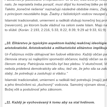
nato, že nepriateľa treba poraziť, musí dôjsť ku konečnej bitke po k
Takéto „konečné riešenia“ naznačujú následné obdobie mieru, Zlatý 
s princípom neustáleho boja. Žiadny z fašistických vodcov neuspel pr
Islamskí tradicionalisti, umiernení a radikáli sľubujú konečný boj prot
(nevercom), po ktorom bude vládnuť na celom svete Islam. Majú na
to sľúbil. (Korán: 2:193, 2:216, 5:33, 8:22, 8:39, 9:29 až 9:33, 61:9)
„10. Elitárstvo je typickým aspektom každej reakčnej ideológie
aristokratické. Aristokratické a militaristické elitárstvo implik
Ur-Fašizmus môže obhajovať len ľudové elitárstvo. Každý občan pat
členovia strany sú najlepšími spomedzi občanov, každý občan sa mô
členom strany. Patricijovia nemôžu byť bez plebsu. V skutočnosti, 
nebola pridelená demokraticky ale silou, tiež vie, že jeho sila sa za
slabý, že potrebujú a zasluhujú si vládcu.“
Islamskí tradicionalisti, umiernení a radikáli tiež potrebujú (majú)
a jeho tlmočníkmi sú „duchovný“ vodcovia. Samotný význam slova 
Božej vôli a poslušnosť jeho zákonom.
„11. Každý je vychovávaný k tomu aby sa stal hrdinom.