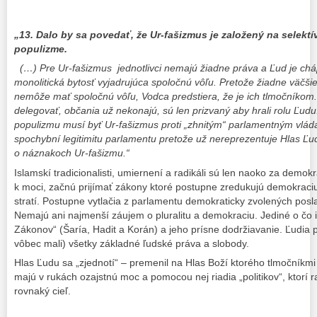
„13. Dalo by sa povedať, že Ur-fašizmus je založený na selekt
populizme.
(…) Pre Ur-fašizmus jednotlivci nemajú žiadne práva a Ľud je chá
monolitická bytosť vyjadrujúca spoločnú vôľu. Pretože žiadne väčši
nemôže mať spoločnú vôľu, Vodca predstiera, že je ich tlmočníkom. 
delegovať, občania už nekonajú, sú len prizvaný aby hrali rolu Ľudu
populizmu musí byť Ur-fašizmus proti „zhnitým“ parlamentným vlád
spochybní legitimitu parlamentu pretože už nereprezentuje Hlas Ľ
o náznakoch Ur-fašizmu.“
Islamskí tradicionalisti, umiernení a radikáli sú len naoko za demok
k moci, začnú prijímať zákony ktoré postupne zredukujú demokrac
stratí. Postupne vytlačia z parlamentu demokraticky zvolených posl
Nemajú ani najmenší záujem o pluralitu a demokraciu. Jediné o čo 
Zákonov“ (Šaría, Hadit a Korán) a jeho prísne dodržiavanie. Ľudia 
vôbec mali) všetky základné ľudské práva a slobody.
Hlas Ľudu sa „zjednotí“ – premenil na Hlas Boží ktorého tlmočníkm
majú v rukách ozajstnú moc a pomocou nej riadia „politikov“, ktorí 
rovnaký cieľ.