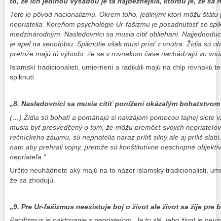
to, že ich jedinou výsadou je tá najbežnejšia, ktorou je, že sa n
Toto je pôvod nacionalizmu. Okrem toho, jedinými ktorí môžu štátu p
nepriatelia. Koreňom psychológie Ur-fašizmu je posadnutosť so spik
medzinárodným. Nasledovníci sa musia cítiť obliehaní. Najjednoduc
je apel na xenofóbiu. Spiknutie však musí prísť z vnútra: Židia sú 
pretože majú tú výhodu, že sa v rovnakom čase nachádzajú vo vnútr
Islamskí tradicionalisti, umiernení a radikáli majú na chlp rovnakú
spiknutí.
„8. Nasledovníci sa musia cítiť ponížení okázalým bohatstvom 
(…) Židia sú bohatí a pomáhajú si navzájom pomocou tajnej siete v
musia byť presvedčený o tom, že môžu premôcť svojich nepriateľov
rečníckeho záujmu, sú nepriatelia naraz príliš silný ale aj príliš sla
nato aby prehrali vojny, pretože sú konštitutívne neschopné objektív
nepriateľa.“
Určite neuhádnete aký majú na to názor islamský tradicionalisti, um
že sa zhodujú.
„9. Pre Ur-fašizmus neexistuje boj o život ale život sa žije pre b
Pacifizmus je paktovanie s nepriateľom. Je to zlé, lebo život je neu