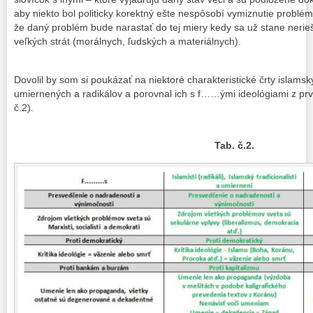
aby niekto bol politicky korektný ešte nespôsobí vymiznutie problé
že daný problém bude narastať do tej miery kedy sa už stane neri
veľkých strát (morálnych, ľudských a materiálnych).
Dovolil by som si poukázať na niektoré charakteristické črty islamský
umiernených a radikálov a porovnal ich s f……ými ideológiami z prvej
č.2).
Tab. č.2.