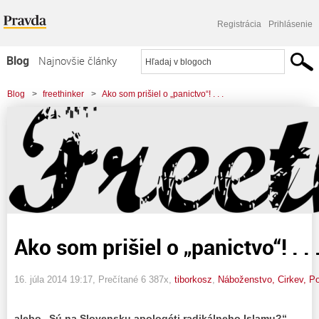
Registrácia
Prihlásenie
Blog
Najnovšie články
Najčítanejšie články
Blog
>
freethinker
>
Ako som prišiel o „panictvo“! . . .
Najkomentovanejšie články
Zoznam blogov
Komerčné blogy
Ako som prišiel o „panictvo“! . . 
16. júla 2014 19:17
, Prečítané 6 387x,
tiborkosz
,
Náboženstvo, Cirkev, Pol
alebo „Sú na Slovensku apologéti radikálneho Islamu?“