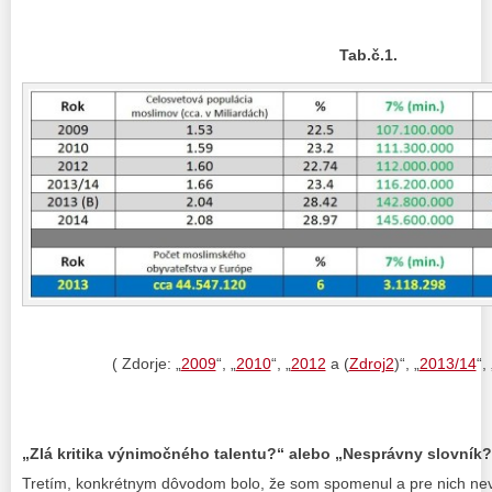
Tab.č.1.
( Zdorje: „
2009
“, „
2010
“, „
2012
a (
Zdroj2
)“, „
2013/14
“, 
„Zlá kritika výnimočného talentu?“ alebo „Nesprávny slovník?
Tretím, konkrétnym dôvodom bolo, že som spomenul a pre nich n