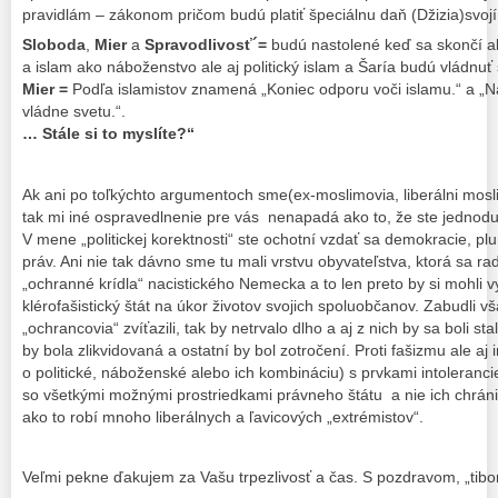
pravidlám – zákonom pričom budú platiť špeciálnu daň (Džizia)sv
Sloboda
,
Mier
a
Spravodlivosť´=
budú nastolené keď sa skončí a
a islam ako náboženstvo ale aj politický islam a Šaría budú vládnuť 
Mier
=
Podľa islamistov znamená „Koniec odporu voči islamu.“ a „Ná
vládne svetu.“.
… Stále si to myslíte?“
Ak ani po toľkýchto argumentoch sme(ex-moslimovia, liberálni mosli
tak mi iné ospravedlnenie pre vás nenapadá ako to, že ste jednoduc
V mene „politickej korektnosti“ ste ochotní vzdať sa demokracie, pl
práv. Ani nie tak dávno sme tu mali vrstvu obyvateľstva, ktorá sa 
„ochranné krídla“ nacistického Nemecka a to len preto by si mohli 
klérofašistický štát na úkor životov svojich spoluobčanov. Zabudli vš
„ochrancovia“ zvíťazili, tak by netrvalo dlho a aj z nich by sa boli sta
by bola zlikvidovaná a ostatní by bol zotročení. Proti fašizmu ale aj
o politické, náboženské alebo ich kombináciu) s prvkami intolerancie
so všetkými možnými prostriedkami právneho štátu a nie ich chrániť 
ako to robí mnoho liberálnych a ľavicových „extrémistov“.
Veľmi pekne ďakujem za Vašu trpezlivosť a čas. S pozdravom, „tibo