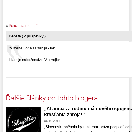
«
Petícia za rodinu?
Debata ( 2 príspevky )
"V mene Boha sa zabíja - tak ...
Islam je náboženstvo. Vo svojich ...
Ďalšie články od tohto blogera
„Aliancia za rodinu má nového spojenca
kresťania zbroja! “
06.10.2014
„Slovenskí občania by mali mať právo podporiť och