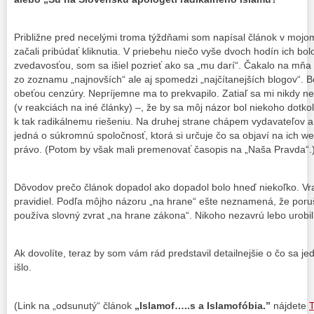
Približne pred necelými troma týždňami som napísal článok v mojom
začali pribúdať kliknutia. V priebehu niečo vyše dvoch hodín ich bo
zvedavosťou, som sa išiel pozrieť ako sa „mu darí“. Čakalo na mňa
zo zoznamu „najnovších“ ale aj spomedzi „najčítanejších blogov“. B
obeťou cenzúry. Nepríjemne ma to prekvapilo. Zatiaľ sa mi nikdy ne
(v reakciách na iné články) –, že by sa môj názor bol niekoho dotkol
k tak radikálnemu riešeniu. Na druhej strane chápem vydavateľov a
jedná o súkromnú spoločnosť, ktorá si určuje čo sa objaví na ich w
právo. (Potom by však mali premenovať časopis na „Naša Pravda“.
Dôvodov prečo článok dopadol ako dopadol bolo hneď niekoľko. Vraj
pravidiel. Podľa môjho názoru „na hrane“ ešte neznamená, že poruš
používa slovný zvrat „na hrane zákona“. Nikoho nezavrú lebo urobil
Ak dovolíte, teraz by som vám rád predstavil detailnejšie o čo sa j
išlo.
(Link na „odsunutý“ článok
„Islamof…..s a Islamofóbia.”
nájdete