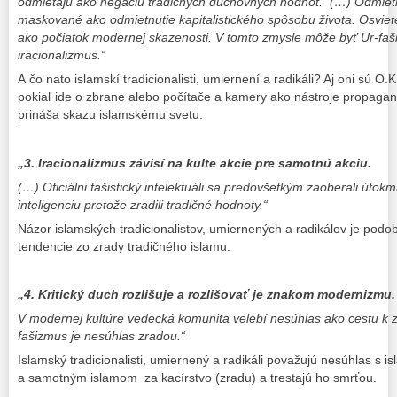
odmietajú ako negáciu tradičných duchovných hodnôt. (…) Odmiet
maskované ako odmietnutie kapitalistického spôsobu života. Osvie
ako počiatok modernej skazenosti. V tomto zmysle môže byť Ur-fa
iracionalizmus.“
A čo nato islamskí tradicionalisti, umiernení a radikáli? Aj oni sú 
pokiaľ ide o zbrane alebo počítače a kamery ako nástroje propaga
prináša skazu islamskému svetu.
„3. Iracionalizmus závisí na kulte akcie pre samotnú akciu.
(…) Oficiálni fašistický intelektuáli sa predovšetkým zaoberali útok
inteligenciu pretože zradili tradičné hodnoty.“
Názor islamských tradicionalistov, umiernených a radikálov je podob
tendencie zo zrady tradičného islamu.
„4. Kritický duch rozlišuje a rozlišovať je znakom modernizmu.
V modernej kultúre vedecká komunita velebí nesúhlas ako cestu k 
fašizmus je nesúhlas zradou.“
Islamský tradicionalisti, umiernený a radikáli považujú nesúhlas s i
a samotným islamom za kacírstvo (zradu) a trestajú ho smrťou.