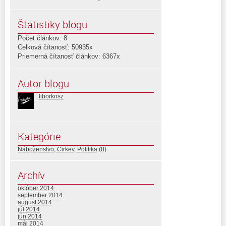
Štatistiky blogu
Počet článkov: 8
Celková čítanosť: 50935x
Priemerná čítanosť článkov: 6367x
Autor blogu
tiborkosz
Kategórie
Náboženstvo, Cirkev, Politika
(8)
Archív
október 2014
september 2014
august 2014
júl 2014
jún 2014
máj 2014