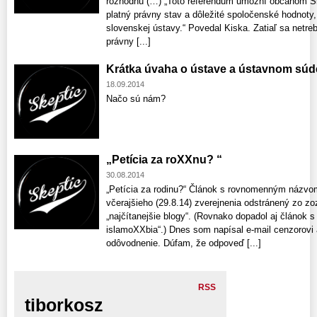
rozhodnú“(…) „Toto referendum umožní občanom Slo
platný právny stav a dôležité spoločenské hodnoty,
slovenskej ústavy.“ Povedal Kiska. Zatiaľ sa netreb
právny [...]
Krátka úvaha o ústave a ústavnom súd
18.09.2014
Načo sú nám?
„Petícia za roXXnu? “
30.08.2014
„Petícia za rodinu?“ Článok s rovnomenným názvom 
včerajšieho (29.8.14) zverejnenia odstránený zo z
„najčítanejšie blogy“. (Rovnako dopadol aj článo
islamoXXbia“.) Dnes som napísal e-mail cenzorov
odôvodnenie. Dúfam, že odpoveď [...]
RSS
tiborkosz