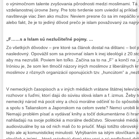
o výnimočnom talente zvyšovania pôrodnosti medzi moslimami. Tá j
vzdelanostnej úrovne ženy. Pre toto tvrdenie som uviedol aj príklad
navštevuje viac žien ako mužov. Neviem presne čo sa im nepáčilo v
alebo fakt, že je to jediný dôvod prečo je islam považovaný za najrý
„F……s a Islam sú nezlučiteľné pojmy. …
Zo všetkých dôvodov – pre ktoré sa článok dostal na dištanc – bol
nasledovný. Opovážil som sa prirovnať islam k inej ideológii z 20.st
aby ma nezrušili. Poviem len toľko. Začína sa to na „F“ a končí na „
Iróniou je, že som len tlmočil názory iných moslimov z liberálnych k
moslimov z rôznych organizácií oponujúcich tzv. „huncútom“ a „ne
V nemeckých časopisoch a v iných médiách vrátane štátnej televízie
rozhovor s ľuďmi, ktorí dajú do súvisu slová islam a f..izmus. Žeby
nemecký národ má pocit viny a chcú morálne odčiniť to čo spôsobi
a spolu s Talianskom a Japonskom na celom svete? Nemci urobili k
Nemajú problém písať a vydávať knihy a točiť dokumentárne či hrané 
nahliadajú na svoje politické a morálne dedičstvo. Slovenské médiá 
audiovizuálne by sa od nich mali čo to priučiť. Majú totižto obrovský
tejto ale aj komunistickej minulosti. Vyhýbaním sa istým slovíčkam 
slovíčok s inými – ktoré vyjadrujú daný stav veci a sú podložené do