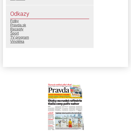
Odkazy
Fotky
Pravda.sk
Recepty
Šport
TV program
Vinotéka