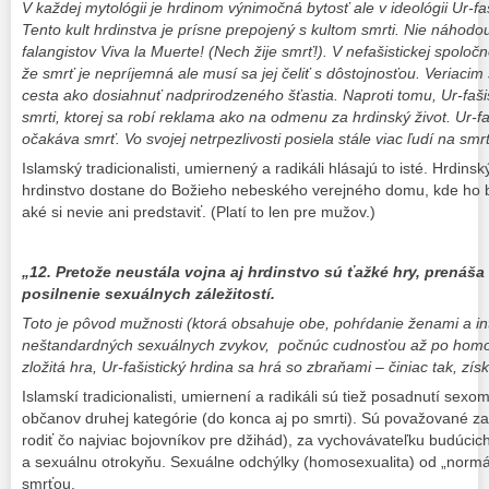
V každej mytológii je hrdinom výnimočná bytosť ale v ideológii Ur-f
Tento kult hrdinstva je prísne prepojený s kultom smrti. Nie náhod
falangistov Viva la Muerte! (Nech žije smrť!). V nefašistickej spoločno
že smrť je nepríjemná ale musí sa jej čeliť s dôstojnosťou. Veriacim 
cesta ako dosiahnuť nadprirodzeného šťastia. Naproti tomu, Ur-fašis
smrti, ktorej sa robí reklama ako na odmenu za hrdinský život. Ur-fa
očakáva smrť. Vo svojej netrpezlivosti posiela stále viac ľudí na smrť
Islamský tradicionalisti, umiernený a radikáli hlásajú to isté. Hrdins
hrdinstvo dostane do Božieho nebeského verejného domu, kde ho 
aké si nevie ani predstaviť. (Platí to len pre mužov.)
„12. Pretože neustála vojna aj hrdinstvo sú ťažké hry, prenáš
posilnenie sexuálnych záležitostí.
Toto je pôvod mužnosti (ktorá obsahuje obe, pohŕdanie ženami a in
neštandardných sexuálnych zvykov, počnúc cudnosťou až po homose
zložitá hra, Ur-fašistický hrdina sa hrá so zbraňami – činiac tak, zís
Islamskí tradicionalisti, umiernení a radikáli sú tiež posadnutí se
občanov druhej kategórie (do konca aj po smrti). Sú považované za
rodiť čo najviac bojovníkov pre džihád), za vychovávateľku budúcic
a sexuálnu otrokyňu. Sexuálne odchýlky (homosexualita) od „normá
smrťou.