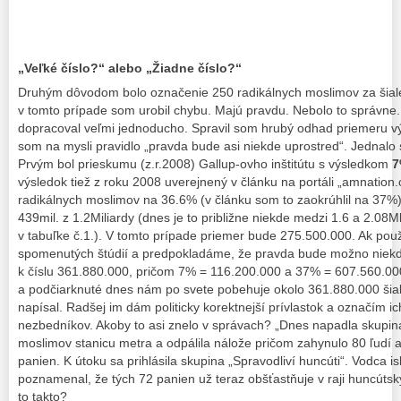
„Veľké číslo?“ alebo „Žiadne číslo?“
Druhým dôvodom bolo označenie 250 radikálnych moslimov za šiale
v tomto prípade som urobil chybu. Majú pravdu. Nebolo to správne.
dopracoval veľmi jednoducho. Spravil som hrubý odhad priemeru v
som na mysli pravidlo „pravda bude asi niekde uprostred“. Jednalo
Prvým bol prieskumu (z.r.2008) Gallup-ovho inštitútu s výsledkom
7
výsledok tiež z roku 2008 uverejnený v článku na portáli „amnatio
radikálnych moslimov na 36.6% (v článku som to zaokrúhlil na 37%)
439mil. z 1.2Miliardy (dnes je to približne niekde medzi 1.6 a 2.08M
v tabuľke č.1.). V tomto prípade priemer bude 275.500.000. Ak po
spomenutých štúdií a predpokladáme, že pravda bude možno niekd
k číslu 361.880.000, pričom 7% = 116.200.000 a 37% = 607.560.00
a podčiarknuté dnes nám po svete pobehuje okolo 361.880.000 šia
napísal. Radšej im dám politicky korektnejší prívlastok a označím i
nezbedníkov. Akoby to asi znelo v správach? „Dnes napadla skupi
moslimov stanicu metra a odpálila nálože pričom zahynulo 80 ľudí 
panien. K útoku sa prihlásila skupina „Spravodliví huncúti“. Vodca 
poznamenal, že tých 72 panien už teraz obšťastňuje v raji huncúts
to takto?